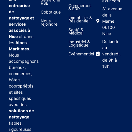
azur.com
RSE
entreprise
Commerces
& ERP
31 avenue
de
Cobotique
de la
Immobilier &
nettoyage et
Nous
Résidentiel
Marne
services
rejoindre
06100
Santé &
associés à
Médical
Nice
Nice
et dans
Du lundi
Industriel &
les
Alpes-
Logistique
au
Maritimes
.
Événementiel
vendredi,
Nous
de 9h à
accompagnons
18h.
bureaux,
commerces,
hôtels,
copropriétés
et sites
spécifiques
avec des
solutions de
nettoyage
fiables,
rigoureuses