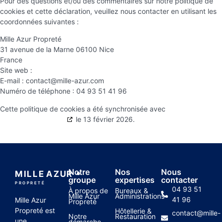
Pour des questions et/ou des commentaires sur notre politique de
cookies et cette déclaration, veuillez nous contacter en utilisant les
coordonnées suivantes :
Mille Azur Propreté
31 avenue de la Marne 06100 Nice
France
Site web :
https://www.mille-azur.com
E-mail :
contact@
mille-azur.com
Numéro de téléphone : 04 93 51 41 96
Cette politique de cookies a été synchronisée avec
cookiedatabase.org
le 13 février 2026.
Notre
Nos
Nous
MILLE
AZUR
groupe
expertises
contacter
PROPRETÉ
04 93 51
À propos de
Bureaux &
Mille Azur
Administrations
41 96
Mille Azur
Propreté
Propreté est
Hôtellerie &
contact@mille-
Notre
Restauration
une
démarche