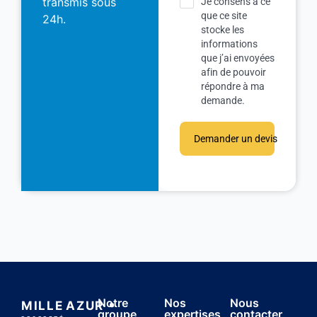
transmis sous
Je consens à ce
que ce site
24h.
stocke les
informations
que j’ai envoyées
afin de pouvoir
répondre à ma
demande.
Demander un devis
Notre
Nos
Nous
MILLE
AZUR
groupe
expertises
contacter