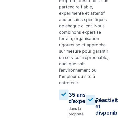
Propreté, c’est choisir un
partenaire fiable,
expérimenté et attentif
aux besoins spécifiques
de chaque client. Nous
combinons expertise
terrain, organisation
rigoureuse et approche
sur mesure pour garantir
un service irréprochable,
quel que soit
l’environnement ou
l’ampleur du site à
entretenir.
35 ans
Réactivi
d’expertise
et
dans la
disponibi
propreté