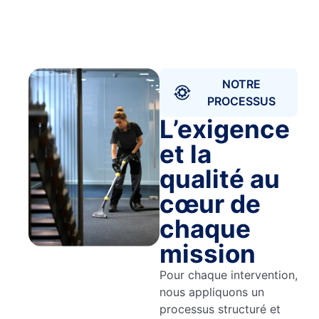
NOTRE
PROCESSUS
L’exigence
et la
qualité au
cœur de
chaque
mission
Pour chaque intervention,
nous appliquons un
processus structuré et