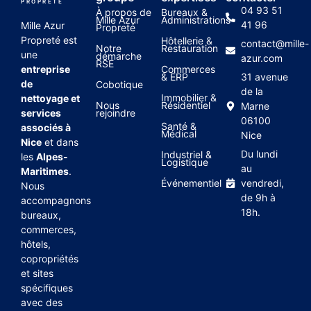
PROPRETÉ
04 93 51
À propos de
Bureaux &
Mille Azur
Administrations
41 96
Mille Azur
Propreté
Propreté est
Hôtellerie &
contact@mille-
Notre
Restauration
une
démarche
azur.com
RSE
entreprise
Commerces
& ERP
31 avenue
de
Cobotique
de la
Immobilier &
nettoyage et
Nous
Résidentiel
Marne
services
rejoindre
06100
Santé &
associés à
Médical
Nice
Nice
et dans
Du lundi
Industriel &
les
Alpes-
Logistique
au
Maritimes
.
Événementiel
vendredi,
Nous
de 9h à
accompagnons
18h.
bureaux,
commerces,
hôtels,
copropriétés
et sites
spécifiques
avec des