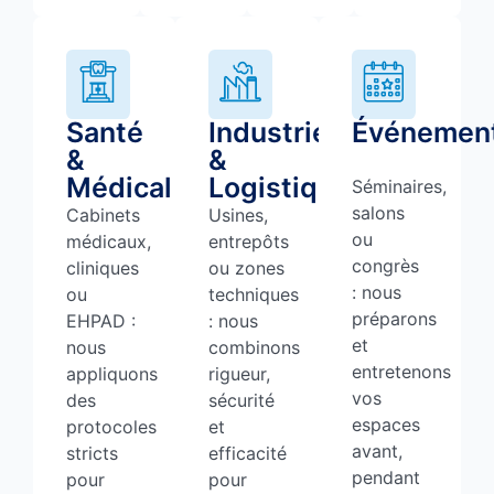
Santé
Industriel
Événement
&
&
Médical
Logistique
Séminaires,
salons
Cabinets
Usines,
ou
médicaux,
entrepôts
congrès
cliniques
ou zones
: nous
ou
techniques
préparons
EHPAD :
: nous
et
nous
combinons
entretenons
appliquons
rigueur,
vos
des
sécurité
espaces
protocoles
et
avant,
stricts
efficacité
pendant
pour
pour