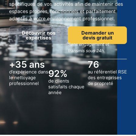
spécifiques de vos activités afin de maintenir des
espaces propres, fonctionnels et parfaitement
adaptés à votre environnement professionnel.
Découvrir nos
Demander un
expertises
devis gratuit
Sans engagement et
transmis sous 24h.
+
35
 ans
76
92
%
d’expérience dans
au référentiel RSE
le nettoyage
des entreprises
de clients
professionnel
de propreté
satisfaits chaque
année