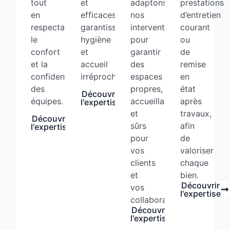
tout
et
adaptons
prestations
en
efficaces
nos
d’entretien
respectant
garantissent
interventions
courant
le
hygiène
pour
ou
confort
et
garantir
de
et la
accueil
des
remise
confidentialité
irréprochables.
espaces
en
des
propres,
état
Découvrir
équipes.
accueillants
après
l'expertise
et
travaux,
Découvrir
sûrs
afin
l'expertise
pour
de
vos
valoriser
clients
chaque
et
bien.
Découvrir
vos
l'expertise
collaborateurs.
Découvrir
l'expertise