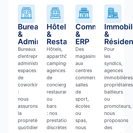
Bureaux
Hôtellerie
Commerces
Immobil
&
&
&
&
Administrations
Restauration
ERP
Résiden
Bureaux
Hôtels,
Des
Pour
d’entreprises,
apparthôtels,
magasins
les
administrations,
campings,
aux
syndics,
espaces
agences
centres
agences
de
de
commerciaux,
immobilières
coworking
conciergerie,
salles
propriétaires
:
restaurants
de
bailleurs
nous
ou
sport,
ou
assurons
bars
écoles
promoteurs,
la
: nos
ou
nous
propreté
prestations
spas,
proposons
quotidienne
discrètes
nous
des