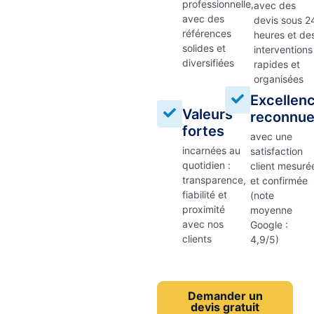
professionnelle,
avec des
avec des
devis sous 2
références
heures et de
solides et
interventions
diversifiées
rapides et
organisées
Excellen
Valeurs
reconnu
fortes
avec une
incarnées au
satisfaction
quotidien :
client mesuré
transparence,
et confirmée
fiabilité et
(note
proximité
moyenne
avec nos
Google :
clients
4,9/5)
Demander un
devis gratuit