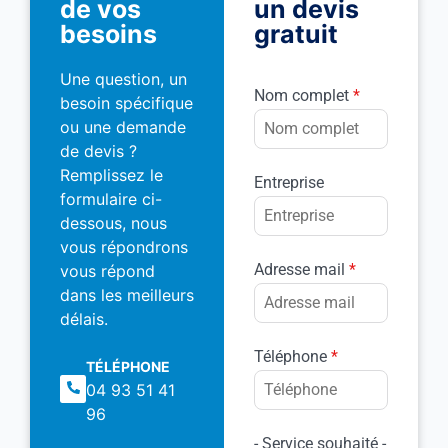
de vos
un devis
besoins
gratuit
Une question, un
Nom complet
*
besoin spécifique
ou une demande
de devis ?
Remplissez le
Entreprise
formulaire ci-
dessous, nous
vous répondrons
Adresse mail
*
vous répond
dans les meilleurs
délais.
Téléphone
*
TÉLÉPHONE
04 93 51 41
96
- Service souhaité -