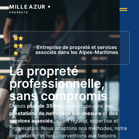
MILLE
AZUR
PROPRETÉ
Entreprise de propreté et services
associés dans les Alpes-Maritimes
La propreté
professionnelle,
sans compromis
Depuis
plus de 35 ans
, nous proposons des
prestations de nettoyage sur-mesure
et
des
services associés
, alliant rigueur, expertise et
organisation. Nous adaptons nos méthodes, notre
organisation et nos interventions aux besoins