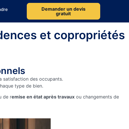
Demander un devis
ndre
gratuit
dences et copropriétés
onnels
la satisfaction des occupants.
chaque type de bien.
 de r
emise en état après travaux
ou changements de