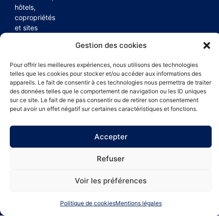
hôtels,
copropriétés
et sites
spécifiques
Gestion des cookies
avec des
solutions de
Pour offrir les meilleures expériences, nous utilisons des technologies
nettoyage
telles que les cookies pour stocker et/ou accéder aux informations des
fiables,
appareils. Le fait de consentir à ces technologies nous permettra de traiter
rigoureuses
des données telles que le comportement de navigation ou les ID uniques
et adaptées
sur ce site. Le fait de ne pas consentir ou de retirer son consentement
peut avoir un effet négatif sur certaines caractéristiques et fonctions.
à chaque
besoin,
partout sur la
Accepter
Côte d’Azur
.
Refuser
Créé par
C R E A 2 L I N E
Voir les préférences
© 2026 Mille Azur Propreté.
Mentions légales
.
Politique
des cookies
.
Politique de cookies
Mentions légales