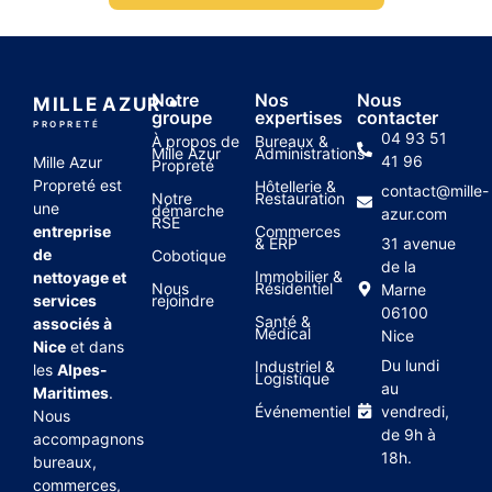
Notre
Nos
Nous
MILLE
AZUR
groupe
expertises
contacter
PROPRETÉ
04 93 51
À propos de
Bureaux &
Mille Azur
Administrations
41 96
Mille Azur
Propreté
Propreté est
Hôtellerie &
contact@mille-
Notre
Restauration
une
démarche
azur.com
RSE
entreprise
Commerces
& ERP
31 avenue
de
Cobotique
de la
Immobilier &
nettoyage et
Nous
Résidentiel
Marne
services
rejoindre
06100
Santé &
associés à
Médical
Nice
Nice
et dans
Du lundi
Industriel &
les
Alpes-
Logistique
au
Maritimes
.
Événementiel
vendredi,
Nous
de 9h à
accompagnons
18h.
bureaux,
commerces,