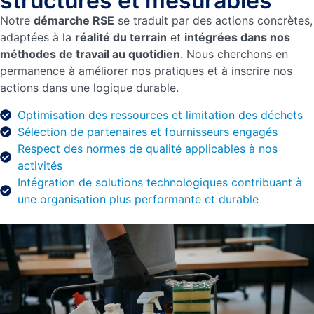
structurés et mesurables
Notre
démarche RSE
se traduit par des actions concrètes,
adaptées à la
réalité du terrain
et
intégrées dans nos
méthodes de travail au quotidien
. Nous cherchons en
permanence à améliorer nos pratiques et à inscrire nos
actions dans une logique durable.
Optimisation des ressources et limitation des déchets
Sélection de partenaires et fournisseurs engagés
Respect des normes de qualité applicables à nos
activités
Intégration de solutions technologiques contribuant à
une organisation plus performante et durable